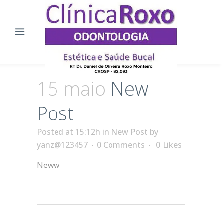
15 maio
New
Post
Posted at 15:12h
in
New Post
by
yanz@123457
0 Comments
0
Likes
Neww