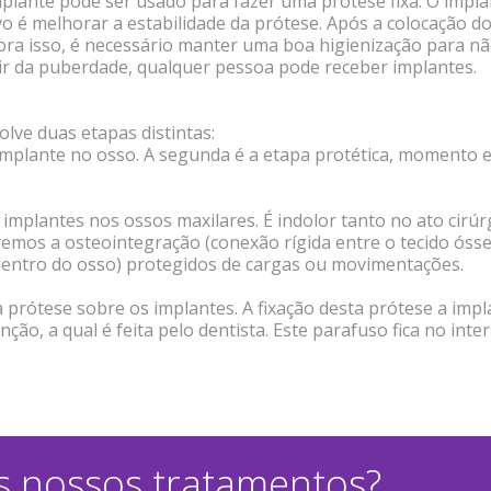
plante pode ser usado para fazer uma prótese fixa. O implan
o é melhorar a estabilidade da prótese. Após a colocação d
ora isso, é necessário manter uma boa higienização para n
rtir da puberdade, qualquer pessoa pode receber implantes.
lve duas etapas distintas:
o implante no osso. A segunda é a etapa protética, moment
 implantes nos ossos maxilares. É indolor tanto no ato cir
emos a osteointegração (conexão rígida entre o tecido ósseo
entro do osso) protegidos de cargas ou movimentações.
 prótese sobre os implantes. A fixação desta prótese a impl
ão, a qual é feita pelo dentista. Este parafuso fica no inte
 nossos tratamentos?