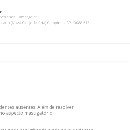
SP
oretzshon Camargo, 598
antana (Nova Cid. Judiciária) Campinas, SP 13088-613
e dentes ausentes. Além de resolver
 no aspecto mastigatório.