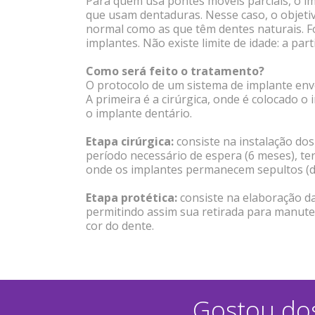
Para quem usa pontes móveis parciais, o im
que usam dentaduras. Nesse caso, o objetiv
normal como as que têm dentes naturais. F
implantes. Não existe limite de idade: a pa
Como será feito o tratamento?
O protocolo de um sistema de implante envo
A primeira é a cirúrgica, onde é colocado 
o implante dentário.
Etapa cirúrgica:
consiste na instalação dos
período necessário de espera (6 meses), ter
onde os implantes permanecem sepultos (d
Etapa protética:
consiste na elaboração da
permitindo assim sua retirada para manutenç
cor do dente.
Gostou dos