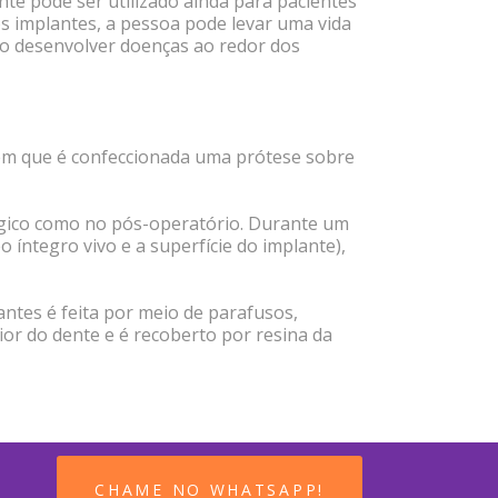
te pode ser utilizado ainda para pacientes
os implantes, a pessoa pode levar uma vida
ão desenvolver doenças ao redor dos
o em que é confeccionada uma prótese sobre
úrgico como no pós-operatório. Durante um
 íntegro vivo e a superfície do implante),
antes é feita por meio de parafusos,
rior do dente e é recoberto por resina da
CHAME NO WHATSAPP!